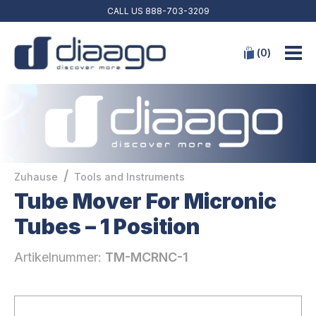
CALL US
888-703-3209
(
0
)
/
Zuhause
Tools and Instruments
Tube Mover For Micronic
Tubes – 1 Position
Artikelnummer:
TM-MCRNC-1