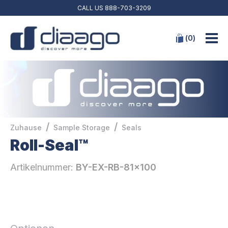
CALL US
888-703-3209
(
0
)
/
/
Zuhause
Sample Storage
Seals
Roll-Seal™
Artikelnummer:
BY-EX-RB-81x100