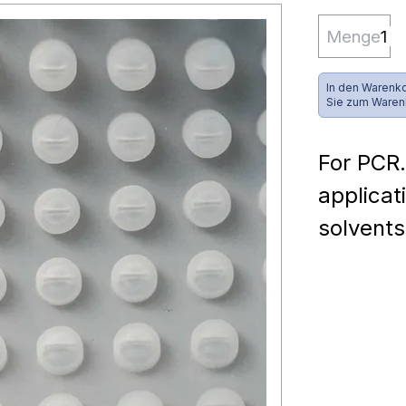
Menge
In den Warenko
Sie zum Waren
For PCR.
applicat
solvents