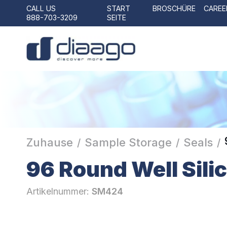
CALL US
START
BROSCHÜRE
CAREE
888-703-3209
SEITE
Zuhause
Sample Storage
Seals
/
/
/
96 Round Well Sili
Artikelnummer:
SM424