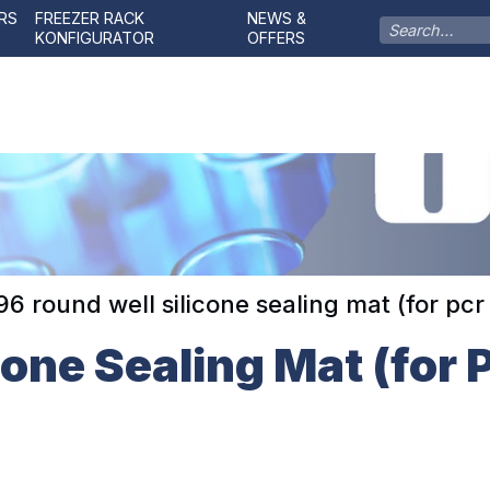
RS
FREEZER RACK
NEWS &
KONFIGURATOR
OFFERS
96 round well silicone sealing mat (for pcr
cone Sealing Mat (for 