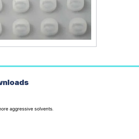
wnloads
 more aggressive solvents.