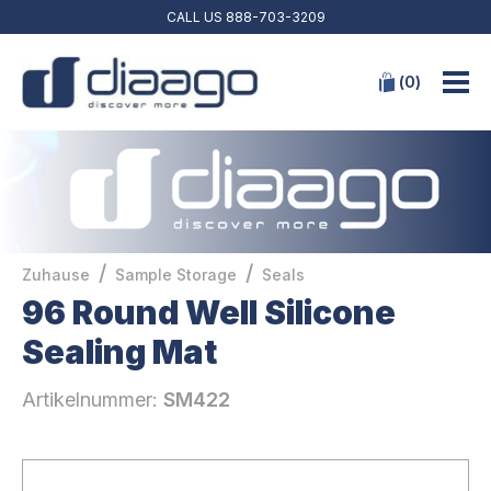
CALL US
888-703-3209
(
0
)
/
/
Zuhause
Sample Storage
Seals
96 Round Well Silicone
Sealing Mat
Artikelnummer:
SM422