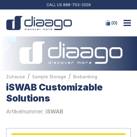
CALL US
888-703-3209
(
0
)
/
/
Zuhause
Sample Storage
Biobanking
iSWAB Customizable
Solutions
Artikelnummer:
iSWAB