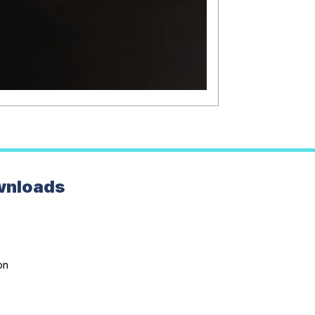
wnloads
on