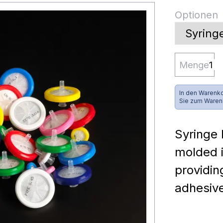
Optionen
Menge
In den Warenko
Sie zum Waren
Syringe 
molded i
providin
adhesiv