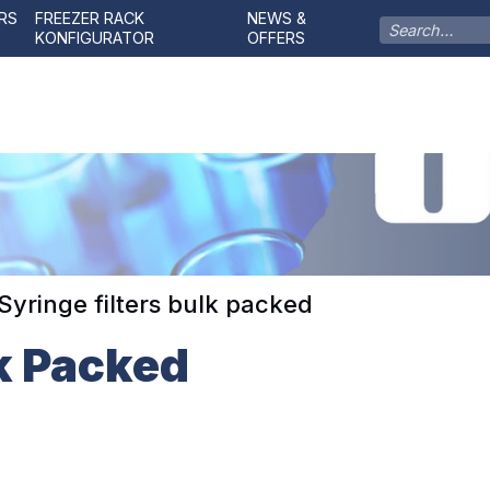
RS
FREEZER RACK
NEWS &
KONFIGURATOR
OFFERS
Syringe filters bulk packed
lk Packed