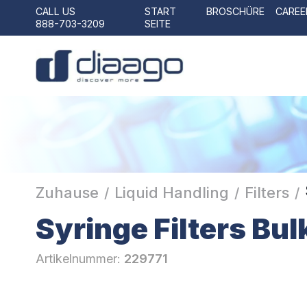
CALL US
START
BROSCHÜRE
CAREE
888-703-3209
SEITE
Zuhause
Liquid Handling
Filters
/
/
/
Syringe Filters Bu
Artikelnummer:
229771