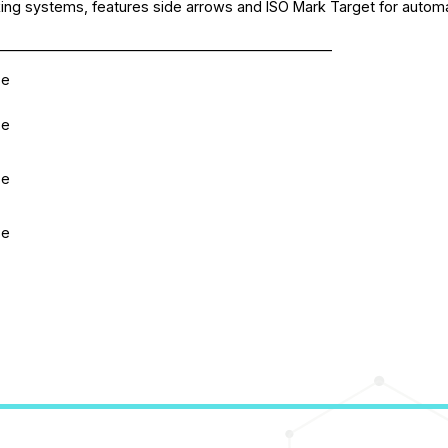
aking systems, features side arrows and ISO Mark Target for autom
________________________________________________
se
se
se
se