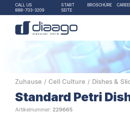
CALL US
START
BROSCHÜRE
CAREE
888-703-3209
SEITE
Zuhause
Cell Culture
Dishes & Sli
/
/
Standard Petri Dis
Artikelnummer:
229665