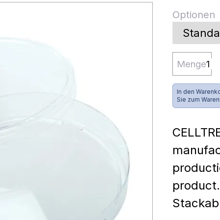
Optionen
Menge
In den Warenko
Sie zum Waren
CELLTRE
manufac
producti
product.
Stackabl