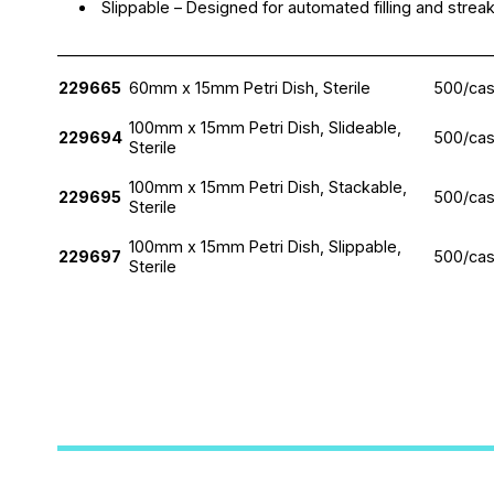
Slippable – Designed for automated filling and stre
________________________________________________________
229665
60mm x 15mm Petri Dish, Sterile
500/ca
100mm x 15mm Petri Dish, Slideable,
229694
500/ca
Sterile
100mm x 15mm Petri Dish, Stackable,
229695
500/ca
Sterile
100mm x 15mm Petri Dish, Slippable,
229697
500/ca
Sterile