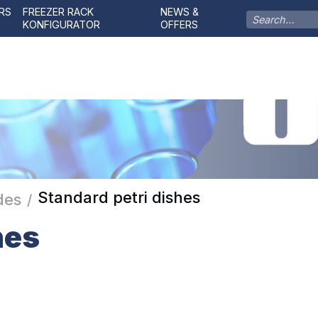
RS
FREEZER RACK
NEWS &
KONFIGURATOR
OFFERS
Standard petri dishes
des
/
hes