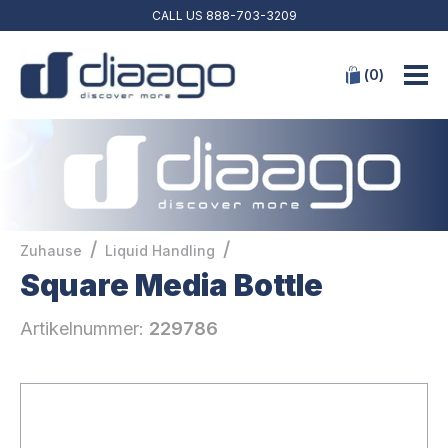
CALL US
888-703-3209
(
0
)
/
/
Zuhause
Liquid Handling
Square Media Bottle
Artikelnummer:
229786