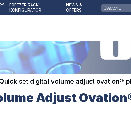
RS
FREEZER RACK
NEWS &
KONFIGURATOR
OFFERS
Quick set digital volume adjust ovation® p
Volume Adjust Ovation