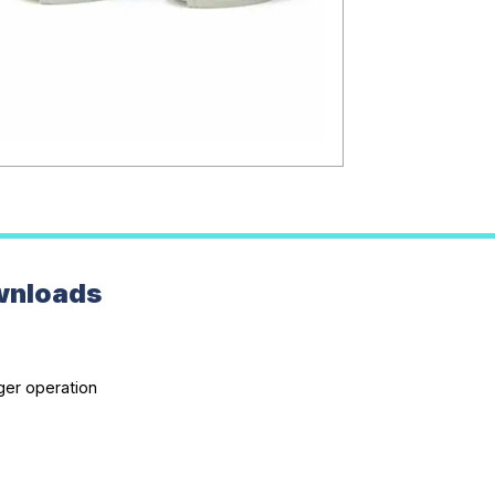
wnloads
ger operation