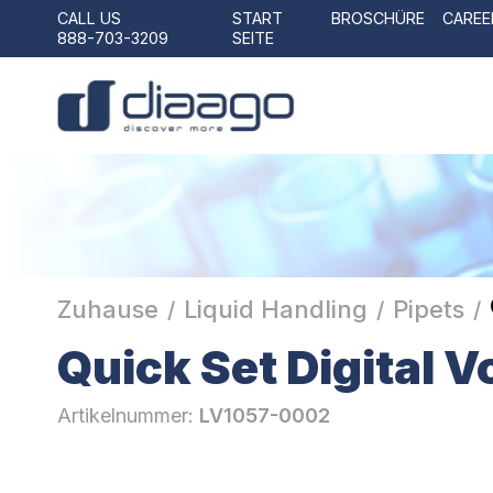
CALL US
START
BROSCHÜRE
CAREE
888-703-3209
SEITE
Zuhause
Liquid Handling
Pipets
/
/
/
Quick Set Digital 
Artikelnummer:
LV1057-0002