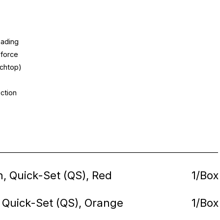
oading
 force
nchtop)
ection
________________________________________________________________
n, Quick-Set (QS), Red
1/Box
, Quick-Set (QS), Orange
1/Box