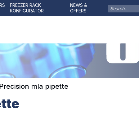
RS
FREEZER RACK
NEWS &
KONFIGURATOR
OFFERS
Precision mla pipette
tte