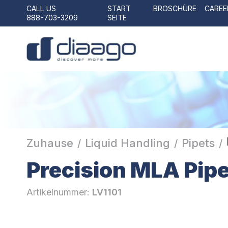
CALL US
START
BROSCHÜRE
CAREE
888-703-3209
SEITE
Zuhause
Liquid Handling
Pipets
/
/
/
Precision MLA Pipe
Artikelnummer:
LV1101