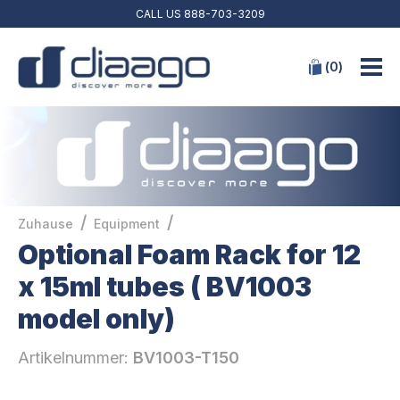
CALL US
888-703-3209
(
0
)
/
/
Zuhause
Equipment
Optional Foam Rack for 12
x 15ml tubes ( BV1003
model only)
Artikelnummer:
BV1003-T150