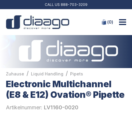
CALL US
888-703-3209
(
0
)
/
/
Zuhause
Liquid Handling
Pipets
Electronic Multichannel
(E8 & E12) Ovation® Pipette
Artikelnummer:
LV1160-0020