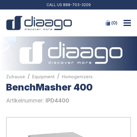
CALL US
888-703-3209
(
0
)
/
/
Zuhause
Equipment
Homogenizers
BenchMasher 400
Artikelnummer:
IPD4400