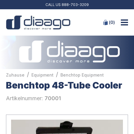
CALL US
888-703-3209
(
0
)
/
/
Zuhause
Equipment
Benchtop Equipment
Benchtop 48-Tube Cooler
Artikelnummer:
70001